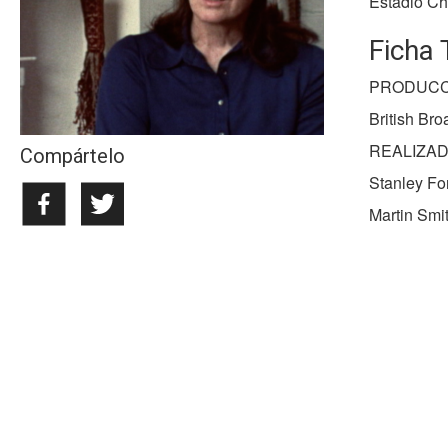
Estadio Chi
Ficha 
PRODUCC
British Br
REALIZA
Compártelo
Stanley F
Martin Smi