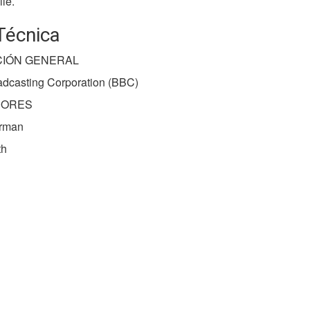
le.
Técnica
IÓN GENERAL
oadcasting Corporation (BBC)
DORES
orman
th