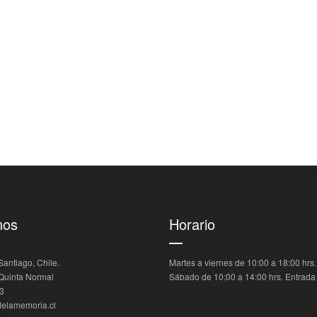
nos
Horario
antiago, Chile.
Martes a viernes de 10:00 a 18:00 hrs.
 Quinta Normal
Sábado de 10:00 a 14:00 hrs. Entrada 
3
lamemoria.cl