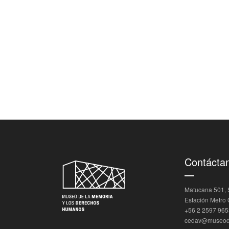
Contácta
Matucana 501, S
Estación Metro
+56 2 2597 965
cedav@museode